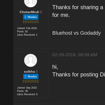
Thanks for sharing a l
ChetanModi
for me.
Member
Joined: Feb 2016
Posts: 92
Bluehost vs Godaddy
Likes Received: 1
02-29-2016, 09:59 AM
hi,
sulbha
Thanks for posting Di
Member
Joined: Sep 2015
Posts: 36
Likes Received: 0