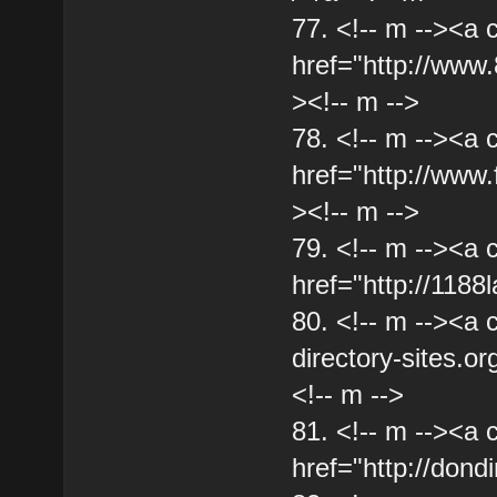
77. <!-- m --><a 
href="http://www
><!-- m -->
78. <!-- m --><a 
href="http://www
><!-- m -->
79. <!-- m --><a 
href="http://1188l
80. <!-- m --><a 
directory-sites.o
<!-- m -->
81. <!-- m --><a 
href="http://dond