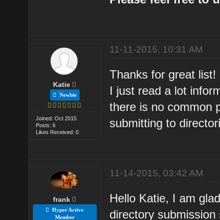
11-11-2015, 10:31 AM
Thanks for great list!
Katie
I just read a lot info
Newbie
there is no common po
Joined: Oct 2015
submitting to directo
Posts: 6
Likes Received: 0
11-14-2015, 03:42 AM
Hello Katie, I am glad
frank
Hyper Active
directory submission 
Member