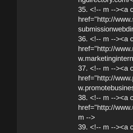
35. <!-- m --><a 
href="http://www
submissionwebdir
36. <!-- m --><a 
href="http://www.
w.marketingintern
37. <!-- m --><a 
href="http://www
w.promotebusines
38. <!-- m --><a 
href="http://www
m -->
39. <!-- m --><a 