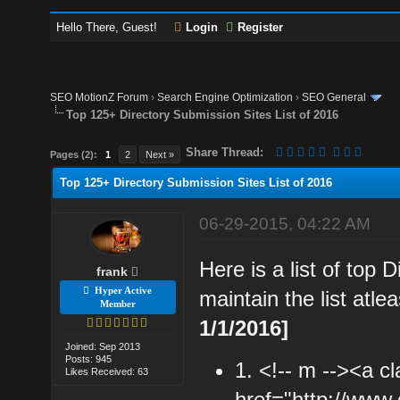
Hello There, Guest!
Login
Register
SEO MotionZ Forum
›
Search Engine Optimization
›
SEO General
Top 125+ Directory Submission Sites List of 2016
Share Thread:
Pages (2):
1
2
Next »
Top 125+ Directory Submission Sites List of 2016
06-29-2015, 04:22 AM
Here is a list of top 
frank
Hyper Active
maintain the list at
Member
1/1/2016]
Joined: Sep 2013
Posts: 945
1. <!-- m --><a cl
Likes Received: 63
href="http://www