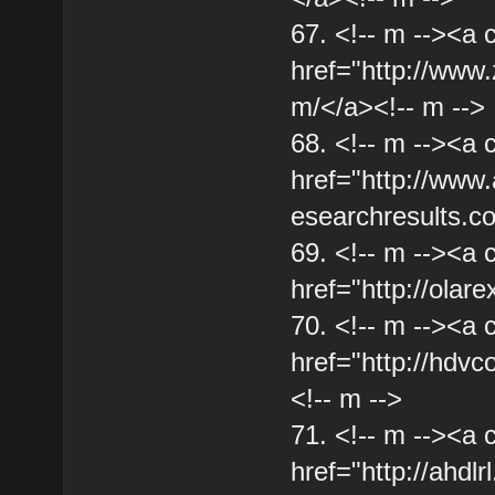
67. <!-- m --><a 
href="http://www
m/</a><!-- m -->
68. <!-- m --><a 
href="http://www.
esearchresults.c
69. <!-- m --><a 
href="http://olare
70. <!-- m --><a 
href="http://hdv
<!-- m -->
71. <!-- m --><a 
href="http://ahdlr