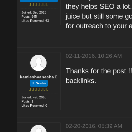
they helps SEO a lot. 
Joined: Sep 2013
juice but still some 
Posts: 945
Likes Received: 63
for outreach to your 
02-11-2016, 10:26 AM
Thanks for the post !!
kamleshvanecha
backlinks.
Newbie
Joined: Feb 2016
Posts: 1
Likes Received: 0
02-20-2016, 05:39 AM