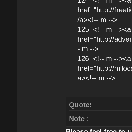
124. <!-- m --><a
href="http://free
/a><!-- m -->
125. <!-- m --><a
href="http://adve
- m -->
126. <!-- m --><a
href="http://miloc
a><!-- m -->
Quote:
Note :
Please feel free to 